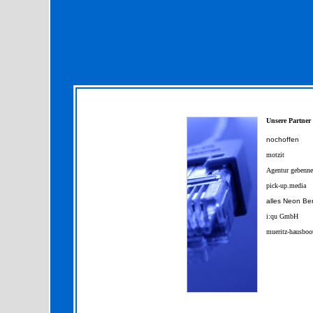
Unsere Partner
nochoffen
motzit
Agentur gebenn
pick-up.media
alles Neon Ber
i:qu GmbH
mueritz-hausboo