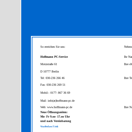
So erreichen Sie uns:
Nehme
Hoffmann PC-Service
Ihr Na
Motzstraße 61
Ihre e
D 10777 Berlin
Tel: 030-236 266 46
Ihre T
Fax: 030-236 269 51
Mobil:: 0177- 867 36 69
Mail: info(at)hoffmann-pc.de
Web: www.hoffmann-pc.de
Ihre N
Neue Öffnungszeiten:
Mo- Fr 9.oo- 17.oo Uhr
und nach Vereinbarung
Stadtplan-Link